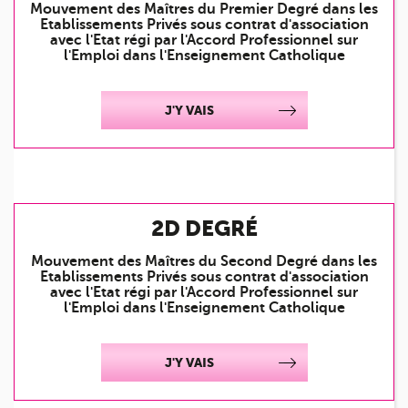
Mouvement des Maîtres du Premier Degré dans les
Publication des emplois
Etablissements Privés sous contrat d'association
FAQ candidatures mouvement
avec l'Etat régi par l'Accord Professionnel sur
l'Emploi dans l'Enseignement Catholique
2nd degré : CAE
Activités et composition
Textes/Documents
J'Y VAIS
Textes liés aux accords sur l'emploi
Candidatures supplémentaires : DOC-CAE-16
Grille de codification
Calendrier et modalités à respecter
Candidatez au mouvement
2D DEGRÉ
Mutation inter-académique
Mutation intra-académique
Mouvement des Maîtres du Second Degré dans les
Etablissements Privés sous contrat d'association
Présentation et Infomations pour les Contrats Provisoires
avec l'Etat régi par l'Accord Professionnel sur
Formulaire de recension des délégués auxiliaires du 2nd degré
l'Emploi dans l'Enseignement Catholique
Recension des Délégués Auxiliaires du 2nd degré
FAQ formulaire mouvement
J'Y VAIS
PROCÉDURE
TUTORAT