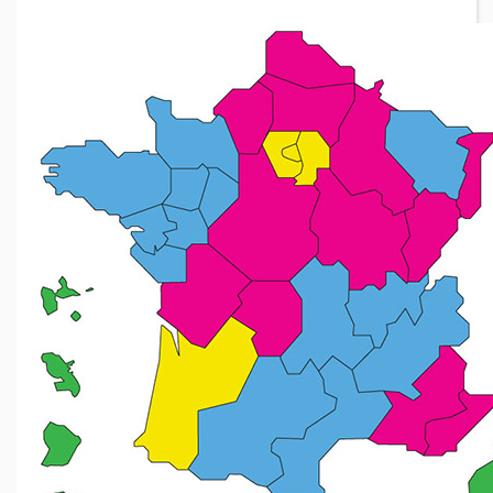
Publication des emplois
FAQ candidatures mouvement
2nd degré : CAE
Activités et composition
Textes/Documents
Textes liés aux accords sur l'emploi
Candidatures supplémentaires : DOC-CAE-16
Grille de codification
Calendrier et modalités à respecter
Candidatez au mouvement
Mutation inter-académique
Mutation intra-académique
Présentation et Infomations pour les Contrats Provisoires
Formulaire de recension des délégués auxiliaires du 2nd degré
Recension des Délégués Auxiliaires du 2nd degré
FAQ formulaire mouvement
PROCÉDURE
TUTORAT